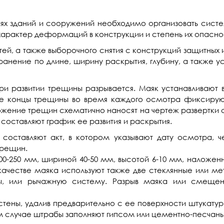
ях зданий и сооружений необходимо организовать сист
 характер деформаций в конструкции и степень их опасно
й, а также выборочного снятия с конструкций защитных 
нение по длине, ширину раскрытия, глубину, а также ус
ри развитии трещины разрывается. Маяк устанавливают 
не концы трещины во время каждого осмотра фиксиру
жение трещин схематично наносят на чертеж развертки с
 составляют график ее развития и раскрытия.
 составляют акт, в котором указывают дату осмотра,
трещин.
00-250 мм, шириной 40-50 мм, высотой 6-10 мм, наложен
качестве маяка используют также две стеклянные или м
, или рычажную систему. Разрыв маяка или смещен
тены, удалив предварительно с ее поверхности штукату
ом случае штрабы заполняют гипсом или цементно-песчан