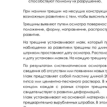
способствуют полному их разрушению.
При наличии трещин на несущих конструкци
возможным развитием с тем, чтобы выяснить
Трещины выявляют путем осмотра поверхносте
положение, форму, направление, распростра
развитие.
На трещине устанавливают маяк, который п
наблюдении за развитием трещины по дли
штрихом проставляют дату осмотра. Располо
и дату установки маяков. На каждую трещину
По результатам систематических осмотров
сведения об отсутствии или появлении новых 
Маяк представляет собой пластину длиной 2
гипса или цементно-песчаного раствора. В 
концом каждая с разных сторон трещины
свидетельствует о развитии деформаций.
Маяк устанавливают на основной материал с
предварительно вырубленных штрабах. В эт