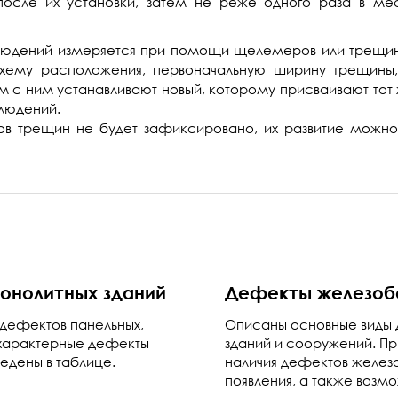
после их установки, затем не реже одного раза в ме
людений измеряется при помощи щелемеров или трещи
схему расположения, первоначальную ширину трещины
с ним устанавливают новый, которому присваивают тот 
блюдений.
ов трещин не будет зафиксировано, их развитие можно
онолитных зданий
Дефекты железоб
дефектов панельных,
Описаны основные виды 
 характерные дефекты
зданий и сооружений. П
едены в таблице.
наличия дефектов железо
появления, а также возм