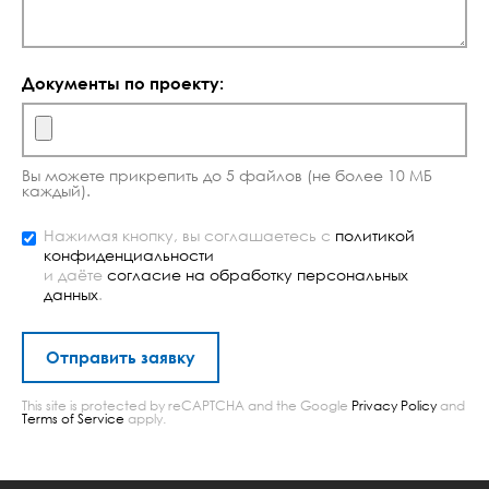
Документы по проекту:
Вы можете прикрепить до 5 файлов (не более 10 МБ
каждый).
Нажимая кнопку, вы соглашаетесь с
политикой
конфиденциальности
и даёте
согласие на обработку персональных
данных
.
This site is protected by reCAPTCHA and the Google
Privacy Policy
and
Terms of Service
apply.