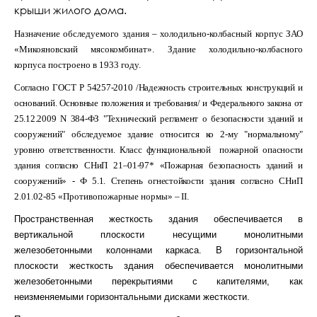
крыши жилого дома.
Назначение обследуемого здания – холодильно-колбасный корпус ЗАО
«Микояновский мясокомбинат». Здание холодильно-колбасного
корпуса построено в 1933 году.
Согласно ГОСТ Р 54257-2010 /Надежность строительных конструкций и
оснований. Основные положения и требования/ и Федерального закона от
25.12.2009 N 384-ФЗ "Технический регламент о безопасности зданий и
сооружений" обследуемое здание относится ко 2-му "нормальному"
уровню ответственности. Класс функциональной пожарной опасности
здания согласно СНиП 21–01-97* «Пожарная безопасность зданий и
сооружений» - Ф 5.1. Степень огнестойкости здания согласно
СНиП
2.01.02-85 «Противопожарные нормы»
–
II
.
Пространственная жесткость здания обеспечивается в
вертикальной плоскости несущими монолитными
железобетонными колоннами каркаса. В горизонтальной
плоскости жесткость здания обеспечивается монолитными
железобетонными перекрытиями с капителями, как
неизменяемыми горизонтальными дисками жесткости.