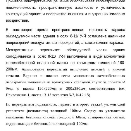
Принятое конструктивное решение обеспечивает геометрическую
неизменяемость, пространственную жесткость и устойчивость
конструкций здания и восприятие внешних и внутренних силовых
воздействий.
В настоящее время пространственная жесткость каркаса
обследуемой части здания в осях 8-11/ У-Я ослаблена наличием
повреждений междуэтажных перекрытий, а также колонн каркаса.
Междуэтажные перекрытия обследуемой части здания
холодильника в осях 8-11/ У-Я выполнены в виде монолитной
железобетонной сплошной плиты по капителям толщиной 180-
200мм.
Армирование перекрытий выполнено верхней и нижней
сетками. Верхняя и нижняя сетка монолитных железобетонных
перекрытий выполнена из арматурных стержней круглого проката Ø
9мм, с шагом 120х220мм и 200х280мм соответственно (
см.
Приложение 1, листы 13-15 вскрытия №7, №12-15).
По перекрытиям подвального, первого и второго этажей уложен слой
утеплителя (пенопласта) толщиной 100мм. Сверху по утеплителю
выполнена бетонная стяжка толщиной 60мм, армированная сеткой,
гидроизоляция и бетонный пол толщиной 100мм.