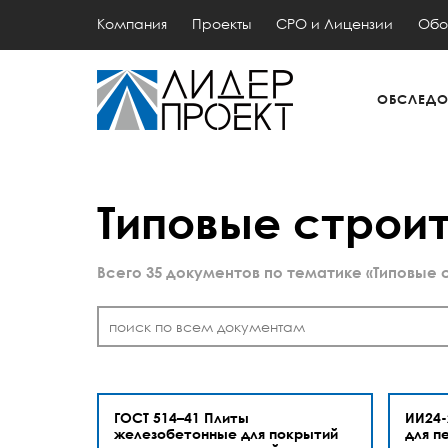
Компания
Проекты
СРО и Лицензии
Обо
ОБСЛЕДО
Типовые строи
Всего 35 документов по тематике «Типовые
ГОСТ 514–41 Плиты
ИИ24-
железобетонные для покрытий
для п