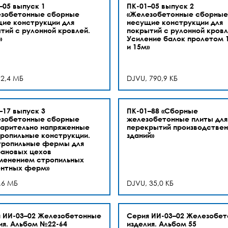
–05 выпуск 1
ПК-01–05 выпуск 2
езобетонные сборные
«Железобетонные сборные
ие конструкции для
несущие конструкции для
тий с рулонной кровлей.
покрытий с рулонной кровл
»
Усиление балок пролетом 
и 15м»
 2,4 МБ
DJVU, 790,9 КБ
–17 выпуск 3
ПК-01–88 «Сборные
езобетонные сборные
железобетонные плиты для
арительно напряженные
перекрытий производстве
ропильные конструкции.
зданий»
тропильные фермы для
ановых цехов
менением стропильных
ентных ферм»
,6 МБ
DJVU, 35,0 КБ
 ИИ-03–02 Железобетонные
Серия ИИ-03–02 Железобет
ия. Альбом №22-64
изделия. Альбом 55