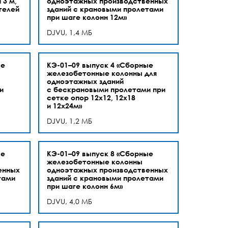
 3 м,
одноэтажных производственных
гелей
зданий с крановыми пролетами
при шаге колонн 12м»
DJVU, 1,4 МБ
ые
КЭ-01–09 выпуск 4 «Сборные
железобетонные колонны для
одноэтажных зданий
и
с бескрановыми пролетами при
сетке опор 12х12, 12х18
и 12х24м»
DJVU, 1,2 МБ
ые
КЭ-01–09 выпуск 8 «Сборные
железобетонные колонны
енных
одноэтажных производственных
тами
зданий с крановыми пролетами
при шаге колонн 6м»
DJVU, 4,0 МБ