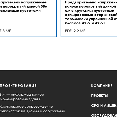
арительно напряженные
Предварительно напряжен
и перекрытий длиной 586
панели перекрытий длиной 
овальными пустотами
см с круглыми пустотами
армированные стержнево
термически упрочненной с
классов Ат-V и Ат-VI
17,8 МБ
PDF, 2,2 МБ
ПРОЕКТИРОВАНИЕ
КОМПАНИЯ
BIM — информационное
ПРОЕКТЫ
моделирование зданий
СРО И ЛИЦЕН
Комплексное сопровождение
реконструкция зданий и сооружений
ОБОРУДОВАН