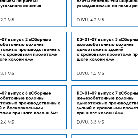
ранием на ригели
плиты перекрытий шириной
угольного сечения
укладываемые на полки ри
 2,2 МБ
DJVU, 4,2 МБ
–09 выпуск 2 «Сборные
КЭ-01–09 выпуск 3 «Сборн
обетонные колонны
железобетонные колонны
тажных производственных
одноэтажных зданий
й с крановыми пролетами
с крановыми пролетами пр
аге колонн 6м»
шаге колонн 6м»
 3,1 МБ
DJVU, 4,5 МБ
–09 выпуск 6 «Сборные
КЭ-01–09 выпуск 7 «Сборн
обетонные колонны
железобетонные колонны
тажных производственных
одноэтажных производств
й с бескаркасными
зданий с крановыми проле
тами при шаге колонн 6м»
при шаге колонн 6м»
 2,6 МБ
DJVU, 3,3 МБ