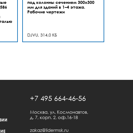
ные
под колонны сечением 300х300
586
мм для зданий в 1–4 этажа.
Рабочие чертежи
й
талью
DJVU, 314,0 КБ
+7 495 664-46-56
Москва, ул. Космонавтов,
д. 7, корп. 2, оф.16-18
ЗИИ
zakaz@lidermsk.ru
ИЕ