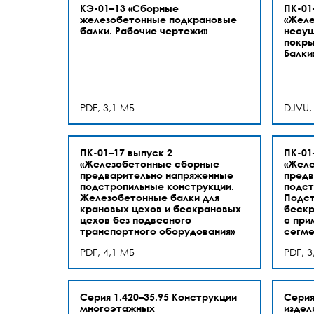
КЭ-01–13 «Сборные
ПК-01
железобетонные подкрановые
«Жел
балки. Рабочие чертежи»
несущ
покры
Балки
PDF, 3,1 МБ
DJVU,
ПК-01–17 выпуск 2
ПК-01
«Железобетонные сборные
«Жел
предварительно напряженные
предв
подстропильные конструкции.
подст
Железобетонные балки для
Подс
крановых цехов и бескрановых
бескр
цехов без подвесного
с при
транспортного оборудования»
сегм
PDF, 4,1 МБ
PDF, 3
Серия 1.420–35.95 Конструкции
Серия
многоэтажных
издел