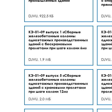
промышленных зданий
с опи
прямо
DJVU, 922,5 КБ
DJVU,
КЭ-01–09 выпуск 1 «Сборные
КЭ-01
железобетонные колонны
желез
одноэтажных производственных
одноэ
зданий с бескрановыми
здани
пролетами при шаге колонн 6м»
при ш
DJVU, 1,9 МБ
DJVU,
КЭ-01–09 выпуск 5 «Сборные
КЭ-01
железобетонные колонны
желез
одноэтажных производственных
одноэ
зданий с крановыми пролетами
здани
при шаге колонн 12м»
проле
DJVU, 2,0 МБ
DJVU,