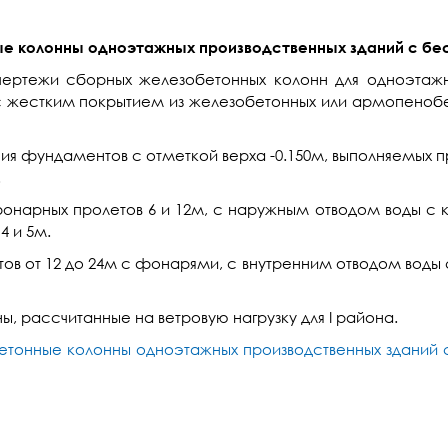
ые колонны одноэтажных производственных зданий с бе
 чертежи сборных железобетонных колонн для одноэтажн
жестким покрытием из железобетонных или армопенобето
ия фундаментов с отметкой верха -0.150м, выполняемых п
.
онарных пролетов 6 и 12м, с наружным отводом воды с кр
4 и 5м.
ов от 12 до 24м с фонарями, с внутренним отводом воды с
, рассчитанные на ветровую нагрузку для I района.
обетонные колонны одноэтажных производственных зданий