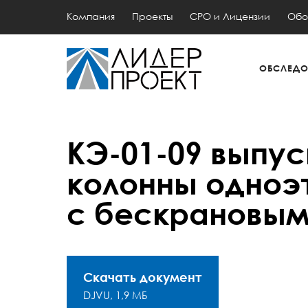
Компания
Проекты
СРО и Лицензии
Обо
ОБСЛЕДО
КЭ-01-09 выпу
колонны одноэ
с бескрановым
Скачать документ
DJVU, 1,9 МБ