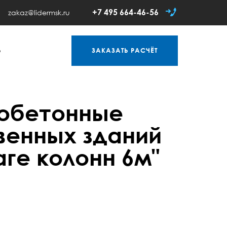
+7 495 664-46-56
zakaz@lidermsk.ru
Ь
ЗАКАЗАТЬ
РАСЧЁТ
зобетонные
венных зданий
ге колонн 6м"