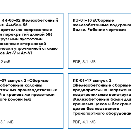
 ИИ-03–02 Железобетонный
КЭ-01–13 «Сборные
ия. Альбом 55
железобетонные подкрано
арительно напряженные
балки. Рабочие чертежи»
и перекрытий длиной 586
круглыми пустотами
рованные стержневой
чески упрочненной сталью
ов Ат-V и Ат-VI
,2 МБ
PDF, 3,1 МБ
–09 выпуск 2 «Сборные
ПК-01–17 выпуск 2
обетонные колонны
«Железобетонные сборные
тажных производственных
предварительно напряжен
й с крановыми пролетами
подстропильные конструкц
аге колонн 6м»
Железобетонные балки для
крановых цехов и бескран
цехов без подвесного
транспортного оборудован
 3,1 МБ
PDF, 4,1 МБ