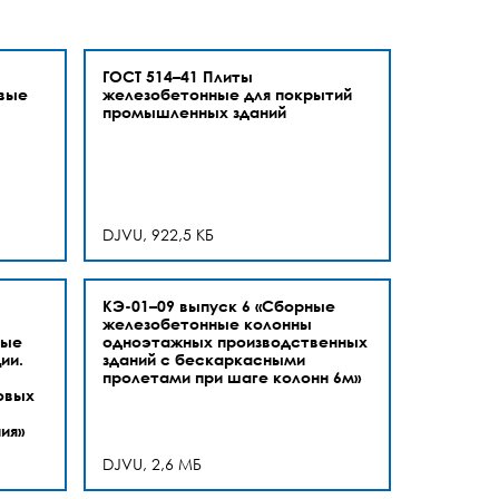
ГОСТ 514–41 Плиты
вые
железобетонные для покрытий
промышленных зданий
DJVU, 922,5 КБ
КЭ-01–09 выпуск 6 «Сборные
железобетонные колонны
ные
одноэтажных производственных
ии.
зданий с бескаркасными
пролетами при шаге колонн 6м»
овых
ия»
DJVU, 2,6 МБ