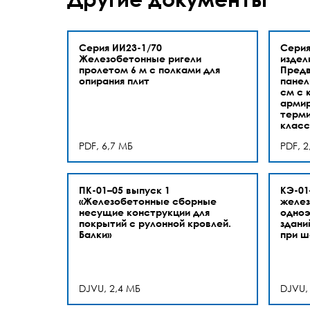
Серия ИИ23-1/70
Серия
Железобетонные ригели
издел
пролетом 6 м с полками для
Предв
опирания плит
панел
см с 
арми
терми
класс
PDF, 6,7 МБ
PDF, 2
ПК-01–05 выпуск 1
КЭ-01
«Железобетонные сборные
желез
несущие конструкции для
одноэ
покрытий с рулонной кровлей.
здани
Балки»
при ш
DJVU, 2,4 МБ
DJVU,