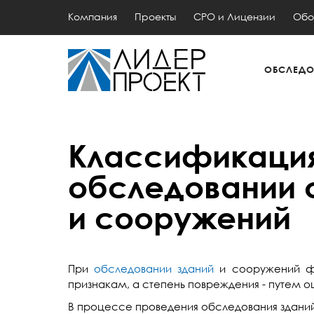
Компания
Проекты
СРО и Лицензии
Обо
ОБСЛЕДО
Классификация
обследовании 
и сооружений
При
обследовании зданий
и сооружений фа
признакам, а степень повреждения - путем о
В процессе проведения обследования здани