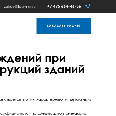
+7 495 664-46-56
zakaz@lidermsk.ru
Ь
ЗАКАЗАТЬ
РАСЧЁТ
ждений при
рукций зданий
авливается по их характерным и детальным
лассифицируются по следующим признакам: