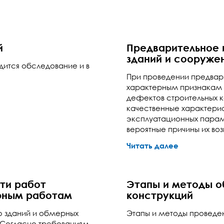
й
Предварительное 
зданий и сооруже
дится обследование и в
При проведении предвари
характерным признакам 
дефектов строительных к
качественные характерис
эксплуатационных параме
вероятные причины их во
Читать далее
ти работ
Этапы и методы о
рным работам
конструкций
ю зданий и обмерных
Этапы и методы проведе
. Согласно требованиям