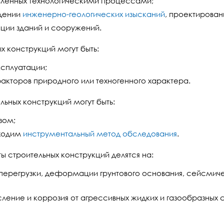
овленных технологическими процессами;
едении
инженерно-геологических изысканий
, проектирован
ации зданий и сооружений.
 конструкций могут быть:
ксплуатации;
акторов природного или техногенного характера.
ных конструкций могут быть:
зом;
бходим
инструментальный метод обследования
.
 строительных конструкций делятся на:
ерегрузки, деформации грунтового основания, сейсмичес
ление и коррозия от агрессивных жидких и газообразных 