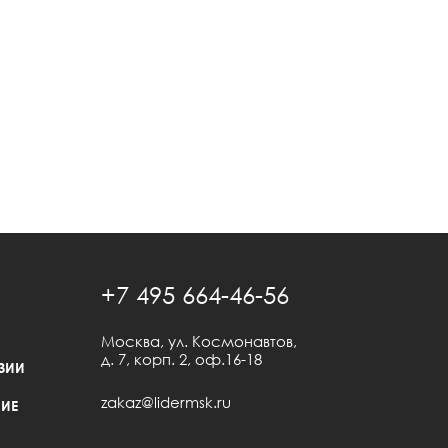
+7 495 664-46-56
Москва, ул. Космонавтов,
д. 7, корп. 2, оф.16-18
ЗИИ
zakaz@lidermsk.ru
ИЕ