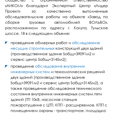
Общество с ограниченной ответственностью
«АИКОМ» благодарит Экспертный Центр «Лидер
Проект» за качественно выполненные
обследовательские работы на объекте «Завод по
сборке грузовых автомобилей ВОЛЬВО»,
расположенном по адресу г. Калуга, Тульское
шоссе, 18 в следующем объеме:
проведение обмерных работ и
обследование
несущих строительных
конструкций двух зданий
(производственное здание Sобщ=39091м2 и
сервис центр Sобщ=3145м2);
проведение
обследования внутренних
инженерных систем
и технологических решений
двух зданий (производственное здание
Sобщ=39091м2 и сервис центр Sобщ=3145м2), а
также проведение обследования технического
состояния внутренних инженерных систем пяти
зданий (ТП 10кВ, насосная станция
пожаротушения с ЦТП, КПП - расширяемое, КПП с
помещением охраны - транспортное, площадка