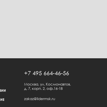
+7 495 664-46-56
Москва, ул. Космонавтов,
д. 7, корп. 2, оф.16-18
ЗИИ
zakaz@lidermsk.ru
ИЕ