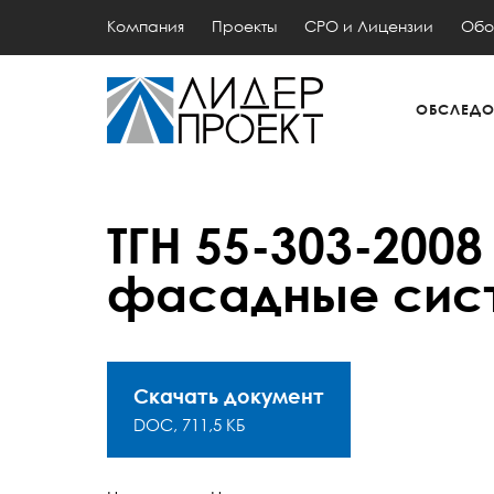
Компания
Проекты
СРО и Лицензии
Обо
ОБСЛЕДО
ТГН 55-303-200
фасадные сист
Скачать документ
DOC, 711,5 КБ