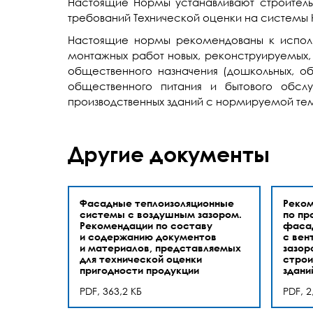
Настоящие Нормы устанавливают строитель
требований Технической оценки на системы 
Настоящие нормы рекомендованы к исполн
монтажных работ новых, реконструируемых,
общественного назначения (дошкольных, об
общественного питания и бытового обслу
производственных зданий с нормируемой тем
Другие документы
Фасадные теплоизоляционные
Реко
системы с воздушным зазором.
по пр
Рекомендации по составу
фаса
и содержанию документов
с ве
и материалов, представляемых
зазор
для технической оценки
строи
пригодности продукции
здани
PDF, 363,2 КБ
PDF, 2