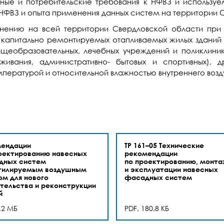
ные и потребительские требования к НФВЗ и используе
НФВЗ и опыта применения данных систем на территории 
ению на всей территории Свердловской области при п
 капитально ремонтируемых отапливаемых жилых зданий (
щеобразовательных, лечебных учреждений и поликлиник,
живания, административно- бытовых и спортивных), д
пературой и относительной влажностью внутреннего возд
мендации
ТР 161–05 Технические
оектированию навесных
рекомендации
дных систем
по проектированию, монта
нтилируемым воздушным
и эксплуатации навесных
ом для нового
фасадных систем
тельства и реконструкции
й
,2 МБ
PDF, 180,8 КБ