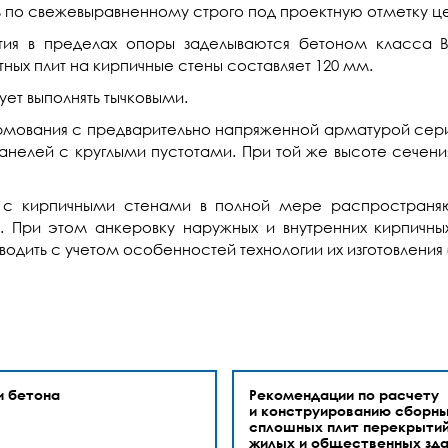
ь по свежевыравненному строго под проектную отметку ц
тия в пределах опоры заделываются бетоном класса В 
ых плит на кирпичные стены составляет 120 мм.
ует выполнять тычковыми.
мования с предварительно напряженной арматурой серии
анелей с круглыми пустотами. При той же высоте сечен
ь с кирпичными стенами в полной мере распространяю
5. При этом анкеровку наружных и внутренних кирпичны
дить с учетом особенностей технологии их изготовления 
и бетона
Рекомендации по расчету
и конструированию сборн
сплошных плит перекрыти
жилых и общественных зда