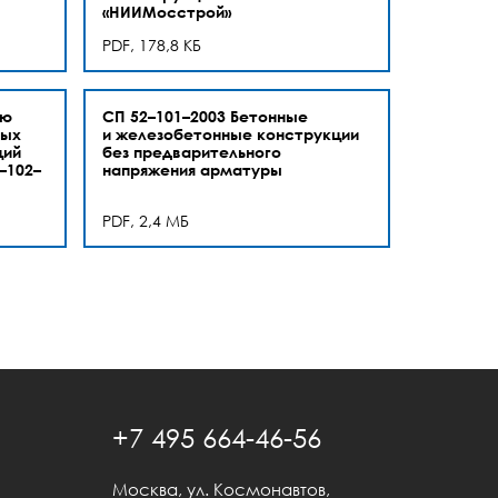
«НИИМосстрой»
PDF, 178,8 КБ
ию
СП 52–101–2003 Бетонные
ных
и железобетонные конструкции
ций
без предварительного
–102–
напряжения арматуры
PDF, 2,4 МБ
+7 495 664-46-56
Москва, ул. Космонавтов,