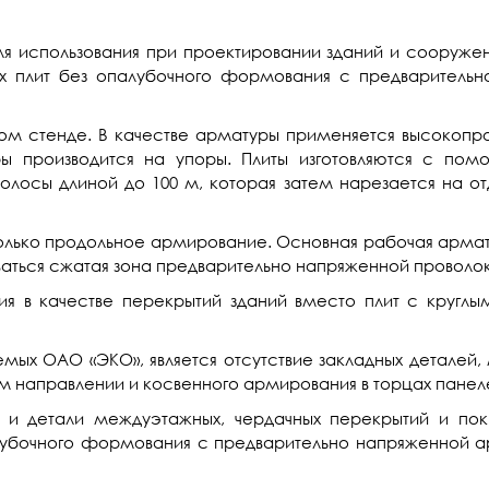
я использования при проектировании зданий и сооруже
х плит без опалубочного формования с предваритель
ном стенде. В качестве арматуры применяется высокопро
 производится на упоры. Плиты изготовляются с помо
олосы длиной до 100 м, которая затем нарезается на о
олько продольное армирование. Основная рабочая армату
аться сжатая зона предварительно напряженной проволок
я в качестве перекрытий зданий вместо плит с круглым
мых ОАО «ЭКО», является отсутствие закладных деталей,
м направлении и косвенного армирования в торцах панел
 и детали междуэтажных, чердачных перекрытий и пок
лубочного формования с предварительно напряженной ар