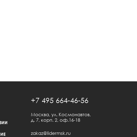
+7 495 664-46-56
Москва, ул. Космонавтов,
д. 7, корп. 2, оф.16-18
ЗИИ
zakaz@lidermsk.ru
ИЕ