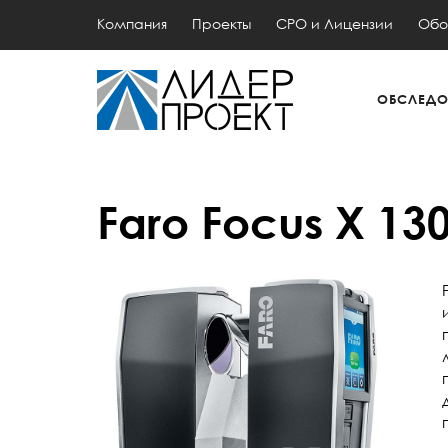
Компания
Проекты
СРО и Лицензии
Обо
ОБСЛЕДО
Faro Focus X 13