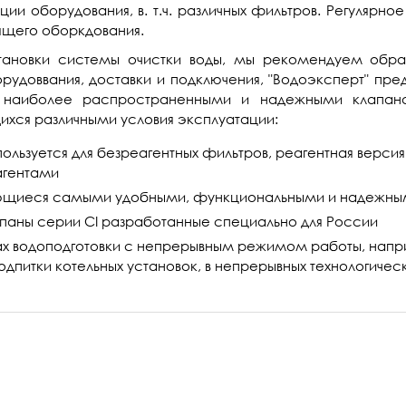
ии оборудования, в. т.ч. различных фильтров. Регулярн
ящего оборкдования.
тановки системы очистки воды, мы рекомендуем обра
доввания, доставки и подключения, "Водоэксперт" пред
я наиболее распространенными и надежными клапан
ихся различными условия эксплуатации:
ользуется для безреагентных фильтров, реагентная верси
агентами
ляющиеся самыми удобными, функциональными и надежным
апаны серии CI разработанные специально для России
мах водоподготовки с непрерывным режимом работы, напри
одпитки котельных установок, в непрерывных технологичес